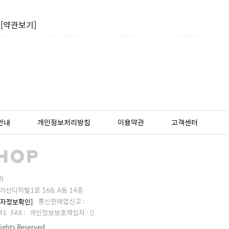
침
[약관보기]
1
안내
개인정보처리방침
이용약관
고객센터
라
가산디지털1로 168, A동 14층
통신판매업신고 :
업자정보확인]
41
FAX :
개인정보보호책임자 : ()
rights Reserved