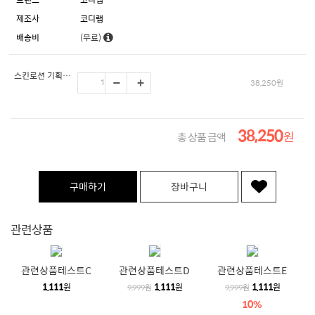
제조사
코디랩
배송비
(무료)
스킨로션 기획세트
38,250
원
38,250
원
총 상품 금액
구매하기
장바구니
관련상품
관련상품테스트C
관련상품테스트D
관련상품테스트E
1,111
1,111
1,111
원
원
원
9,999원
9,999원
10%