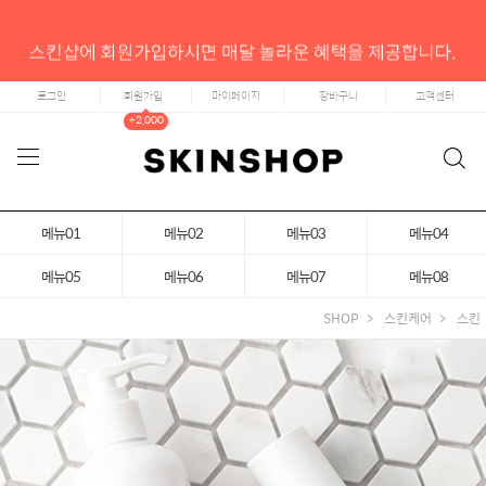
로그인
회원가입
마이페이지
장바구니
고객센터
+2,000
메뉴01
메뉴02
메뉴03
메뉴04
메뉴05
메뉴06
메뉴07
메뉴08
SHOP
스킨케어
스킨