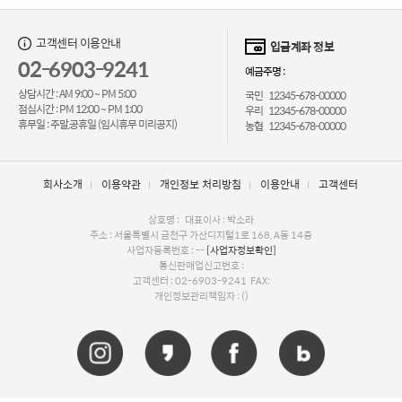
고객센터 이용안내
입금계좌 정보
02-6903-9241
예금주명 :
상담시간 : AM 9:00 ~ PM 5:00
국민 12345-678-00000
점심시간 : PM 12:00 ~ PM 1:00
우리 12345-678-00000
휴무일 : 주말,공휴일 (임시휴무 미리공지)
농협 12345-678-00000
회사소개
이용약관
개인정보 처리방침
이용안내
고객센터
상호명 : 대표이사 : 박소라
주소 : 서울특별시 금천구 가산디지털1로 168, A동 14층
사업자등록번호 : --
[사업자정보확인]
통신판매업신고번호 :
고객센터 : 02-6903-9241 FAX:
개인정보관리책임자 : ()